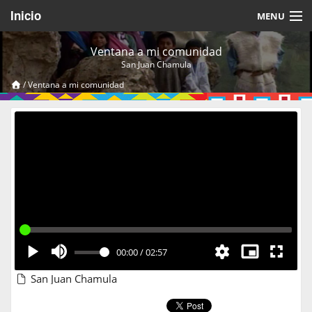
Inicio
MENU
Acerca de
Ventana a mi comunidad
San Juan Chamula
Videos Temáticos
/
Ventana a mi comunidad
Cerrar Sesión
00:00
/
02:57
San Juan Chamula