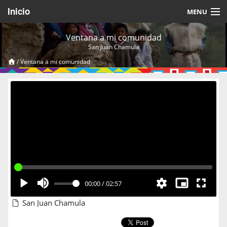
Inicio
MENU
Acerca de
Ventana a mi comunidad
San Juan Chamula
Videos Temáticos
/
Ventana a mi comunidad
Cerrar Sesión
00:00
/
02:57
San Juan Chamula