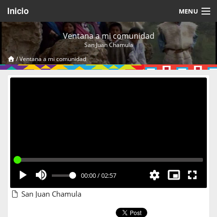
Inicio
MENU
Acerca de
Ventana a mi comunidad
San Juan Chamula
Videos Temáticos
/
Ventana a mi comunidad
Cerrar Sesión
00:00
/
02:57
San Juan Chamula