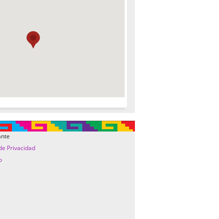
ante
 de Privacidad
o