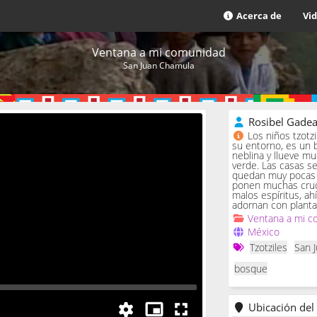
Acerca de
Vi
Ventana a mi comunidad
San Juan Chamula
Rosibel Gade
Los niños tzotz
su entorno, es un 
neblina y llueve m
verde. Las casas se 
quedan muy pocas c
ponen muchas cruc
malos espíritus, ah
adornan con planta
Ventana a mi c
México
Tzotziles
San 
bosque
Ubicación del