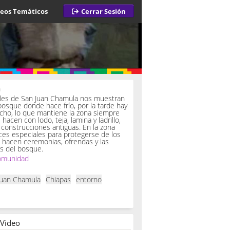
deos Temáticos
Cerrar Sesión
a
iles de San Juan Chamula nos muestran
bosque donde hace frío, por la tarde hay
ucho, lo que mantiene la zona siempre
hacen con lodo, teja, lamina y ladrillo,
onstrucciones antiguas. En la zona
es especiales para protegerse de los
í hacen ceremonias, ofrendas y las
s del bosque.
omunidad
Juan Chamula
Chiapas
entorno
 Video