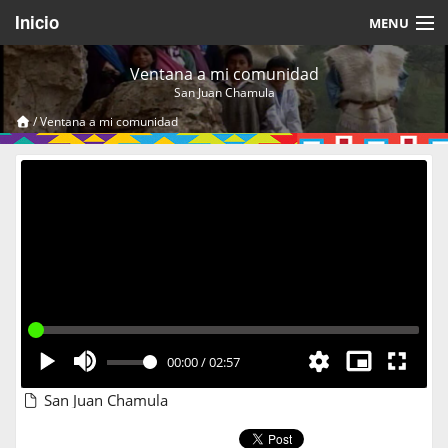
Inicio
MENU
Acerca de
Ventana a mi comunidad
San Juan Chamula
Videos Temáticos
/
Ventana a mi comunidad
Cerrar Sesión
00:00
/
02:57
San Juan Chamula