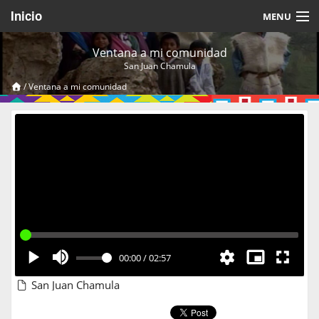
Inicio
MENU
Acerca de
Ventana a mi comunidad
San Juan Chamula
Videos Temáticos
/
Ventana a mi comunidad
Cerrar Sesión
00:00
/
02:57
San Juan Chamula