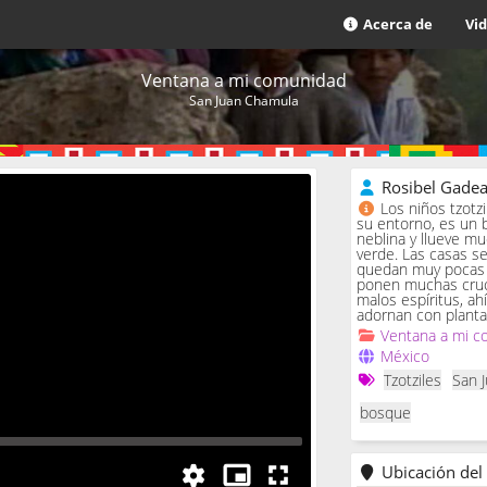
Acerca de
Vi
Ventana a mi comunidad
San Juan Chamula
Rosibel Gade
Los niños tzotz
su entorno, es un 
neblina y llueve m
verde. Las casas se 
quedan muy pocas c
ponen muchas cruc
malos espíritus, ah
adornan con planta
Ventana a mi c
México
Tzotziles
San 
bosque
Ubicación del