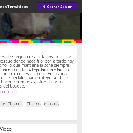
deos Temáticos
Cerrar Sesión
a
iles de San Juan Chamula nos muestran
bosque donde hace frío, por la tarde hay
ucho, lo que mantiene la zona siempre
hacen con lodo, teja, lamina y ladrillo,
onstrucciones antiguas. En la zona
es especiales para protegerse de los
í hacen ceremonias, ofrendas y las
s del bosque.
omunidad
Juan Chamula
Chiapas
entorno
 Video