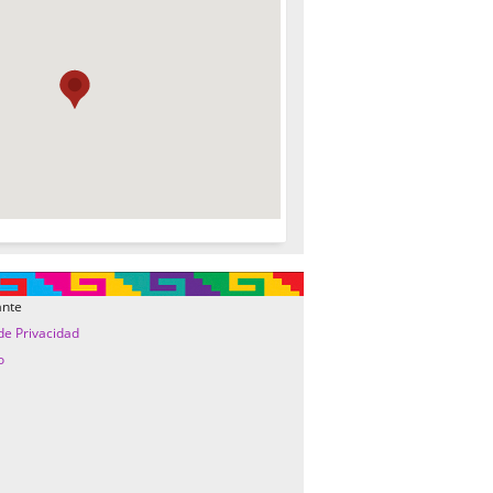
ante
 de Privacidad
o