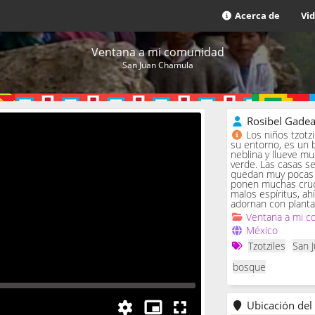
Acerca de
Vi
Ventana a mi comunidad
San Juan Chamula
Rosibel Gade
Los niños tzotz
su entorno, es un 
neblina y llueve m
verde. Las casas se 
quedan muy pocas c
ponen muchas cruc
malos espíritus, ah
adornan con planta
Ventana a mi c
México
Tzotziles
San 
bosque
Ubicación del