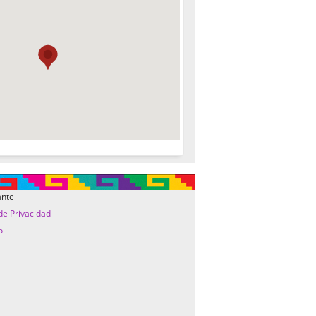
ante
 de Privacidad
o