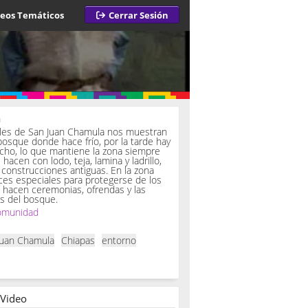
deos Temáticos
Cerrar Sesión
a
iles de San Juan Chamula nos muestran
bosque donde hace frío, por la tarde hay
ucho, lo que mantiene la zona siempre
hacen con lodo, teja, lamina y ladrillo,
onstrucciones antiguas. En la zona
es especiales para protegerse de los
í hacen ceremonias, ofrendas y las
s del bosque.
omunidad
Juan Chamula
Chiapas
entorno
 Video