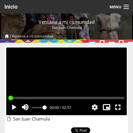
Inicio
MENU
Acerca de
Ventana a mi comunidad
San Juan Chamula
Videos Temáticos
/
Ventana a mi comunidad
Cerrar Sesión
00:00
/
02:57
San Juan Chamula