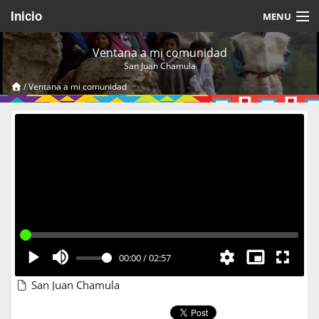
Inicio
MENU
Acerca de
Ventana a mi comunidad
San Juan Chamula
Videos Temáticos
/
Ventana a mi comunidad
Cerrar Sesión
00:00
/
02:57
San Juan Chamula