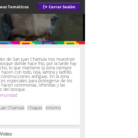
deos Temáticos
Cerrar Sesión
a
iles de San Juan Chamula nos muestran
bosque donde hace frío, por la tarde hay
ucho, lo que mantiene la zona siempre
hacen con lodo, teja, lamina y ladrillo,
onstrucciones antiguas. En la zona
es especiales para protegerse de los
í hacen ceremonias, ofrendas y las
s del bosque.
omunidad
Juan Chamula
Chiapas
entorno
 Video