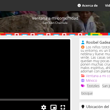
Acerca de
Vi
Ventana a mi comunidad
San Juan Chamula
Rosibel Gade
Los niños tzotz
su entorno, es un 
neblina y llueve m
verde. Las casas se 
quedan muy pocas c
ponen muchas cruc
malos espíritus, ah
adornan con planta
Ventana a mi c
México
Tzotziles
San 
bosque
Ubicación del