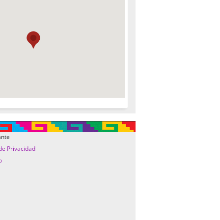
ante
 de Privacidad
o