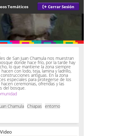
deos Temáticos
Cerrar Sesión
a
iles de San Juan Chamula nos muestran
bosque donde hace frío, por la tarde hay
ucho, lo que mantiene la zona siempre
hacen con lodo, teja, lamina y ladrillo,
onstrucciones antiguas. En la zona
es especiales para protegerse de los
í hacen ceremonias, ofrendas y las
s del bosque.
omunidad
Juan Chamula
Chiapas
entorno
 Video