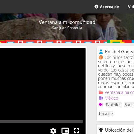
Acerca de
Vi
Ventana a mi comunidad
San Juan Chamula
Rosibel Gade
Los niños tzotz
su entorno, es un 
neblina y llueve m
verde. Las casas se 
quedan muy pocas c
ponen muchas cruc
malos espíritus, ah
adornan con planta
Ventana a mi c
México
Tzotziles
San 
bosque
Ubicación del