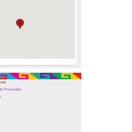
ante
 de Privacidad
o