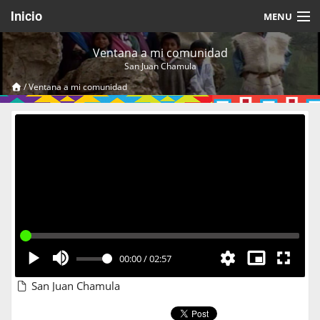
Inicio
MENU
Acerca de
Ventana a mi comunidad
San Juan Chamula
Videos Temáticos
/
Ventana a mi comunidad
Cerrar Sesión
00:00
/
02:57
San Juan Chamula