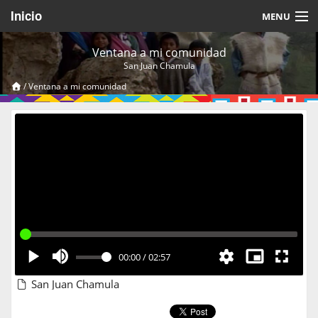
Inicio
MENU
Acerca de
Ventana a mi comunidad
San Juan Chamula
Videos Temáticos
/
Ventana a mi comunidad
Cerrar Sesión
00:00
/
02:57
San Juan Chamula