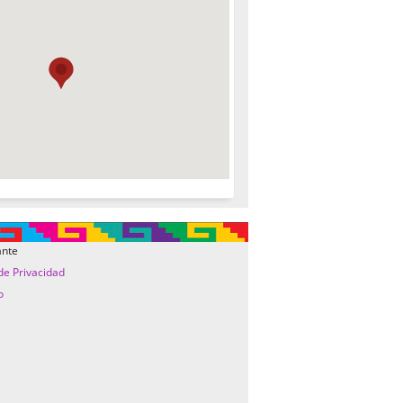
ante
 de Privacidad
o