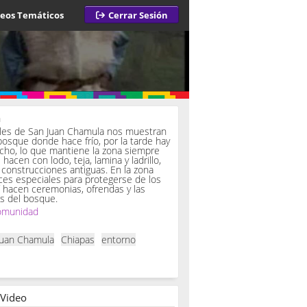
deos Temáticos
Cerrar Sesión
a
iles de San Juan Chamula nos muestran
bosque donde hace frío, por la tarde hay
ucho, lo que mantiene la zona siempre
hacen con lodo, teja, lamina y ladrillo,
onstrucciones antiguas. En la zona
es especiales para protegerse de los
í hacen ceremonias, ofrendas y las
s del bosque.
omunidad
Juan Chamula
Chiapas
entorno
 Video