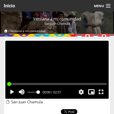
Inicio
MENU
Acerca de
Ventana a mi comunidad
San Juan Chamula
Videos Temáticos
/
Ventana a mi comunidad
Cerrar Sesión
00:00
/
02:57
San Juan Chamula