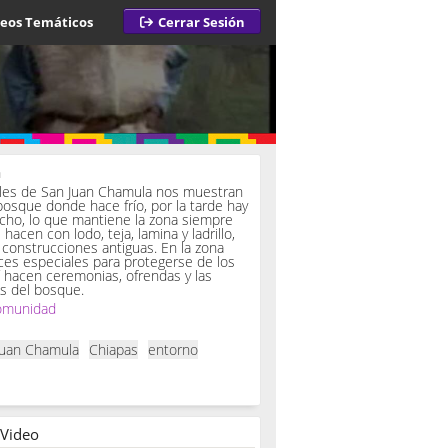
deos Temáticos
Cerrar Sesión
a
iles de San Juan Chamula nos muestran
bosque donde hace frío, por la tarde hay
ucho, lo que mantiene la zona siempre
hacen con lodo, teja, lamina y ladrillo,
onstrucciones antiguas. En la zona
es especiales para protegerse de los
í hacen ceremonias, ofrendas y las
s del bosque.
omunidad
Juan Chamula
Chiapas
entorno
 Video