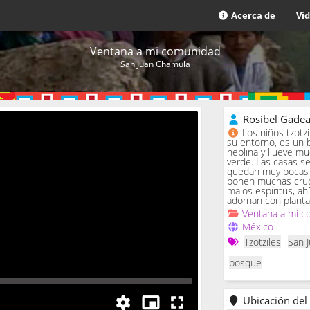
Acerca de
Vi
Ventana a mi comunidad
San Juan Chamula
Rosibel Gade
Los niños tzotz
su entorno, es un 
neblina y llueve m
verde. Las casas se 
quedan muy pocas c
ponen muchas cruc
malos espíritus, ah
adornan con planta
Ventana a mi c
México
Tzotziles
San 
bosque
Ubicación del