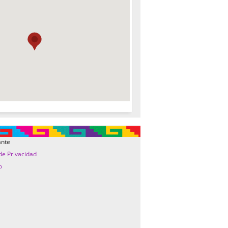
ante
 de Privacidad
o