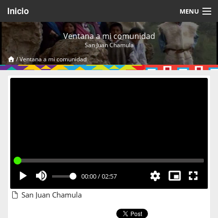
Inicio
MENU
Acerca de
Ventana a mi comunidad
San Juan Chamula
Videos Temáticos
/
Ventana a mi comunidad
Cerrar Sesión
00:00
/
02:57
San Juan Chamula