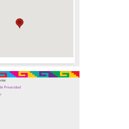
ante
 de Privacidad
o