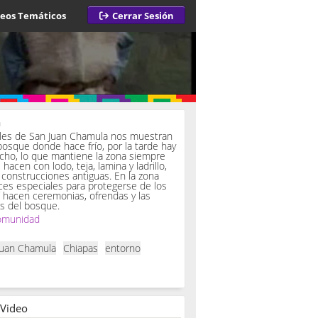
deos Temáticos
Cerrar Sesión
a
iles de San Juan Chamula nos muestran
bosque donde hace frío, por la tarde hay
ucho, lo que mantiene la zona siempre
hacen con lodo, teja, lamina y ladrillo,
onstrucciones antiguas. En la zona
es especiales para protegerse de los
í hacen ceremonias, ofrendas y las
s del bosque.
omunidad
Juan Chamula
Chiapas
entorno
 Video