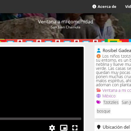
Acerca de
Vi
Ventana a mi comunidad
San Juan Chamula
Rosibel Gade
Los niños tzotz
su entorno, es un 
neblina y llueve m
verde. Las casas se 
quedan muy pocas c
ponen muchas cruc
malos espíritus, ah
adornan con planta
Ventana a mi c
México
Tzotziles
San 
bosque
Ubicación del