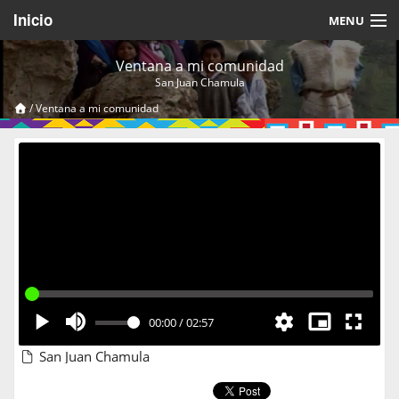
Inicio
MENU
Acerca de
Ventana a mi comunidad
San Juan Chamula
Videos Temáticos
/
Ventana a mi comunidad
Cerrar Sesión
00:00
/
02:57
San Juan Chamula