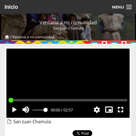
Inicio
MENU
Acerca de
Ventana a mi comunidad
San Juan Chamula
Videos Temáticos
/
Ventana a mi comunidad
Cerrar Sesión
00:00
/
02:57
San Juan Chamula