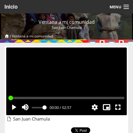
Inicio
MENU
Acerca de
Ventana a mi comunidad
San Juan Chamula
Videos Temáticos
/
Ventana a mi comunidad
Cerrar Sesión
00:00
/
02:57
San Juan Chamula