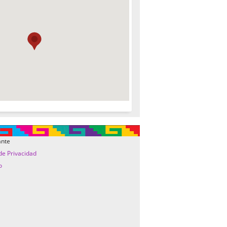
ante
 de Privacidad
o