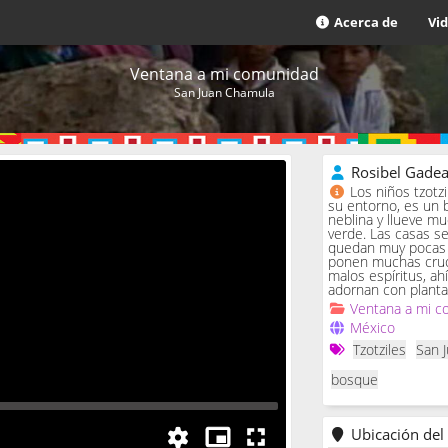
Acerca de
Vi
Ventana a mi comunidad
San Juan Chamula
Rosibel Gade
Los niños tzotz
su entorno, es un 
neblina y llueve m
verde. Las casas se 
quedan muy pocas c
ponen muchas cruc
malos espíritus, ah
adornan con planta
Ventana a mi c
México
Tzotziles
San 
bosque
Ubicación del