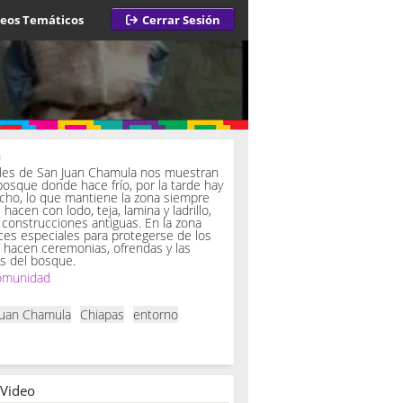
deos Temáticos
Cerrar Sesión
a
iles de San Juan Chamula nos muestran
bosque donde hace frío, por la tarde hay
ucho, lo que mantiene la zona siempre
hacen con lodo, teja, lamina y ladrillo,
onstrucciones antiguas. En la zona
es especiales para protegerse de los
í hacen ceremonias, ofrendas y las
s del bosque.
omunidad
Juan Chamula
Chiapas
entorno
 Video