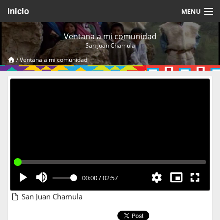
Inicio
MENU
Acerca de
Ventana a mi comunidad
San Juan Chamula
Videos Temáticos
/
Ventana a mi comunidad
Cerrar Sesión
00:00
/
02:57
San Juan Chamula