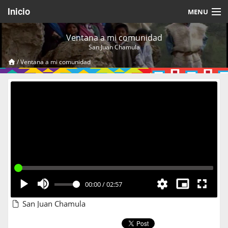
Inicio
MENU
Acerca de
Ventana a mi comunidad
San Juan Chamula
Videos Temáticos
/
Ventana a mi comunidad
Cerrar Sesión
00:00
/
02:57
San Juan Chamula