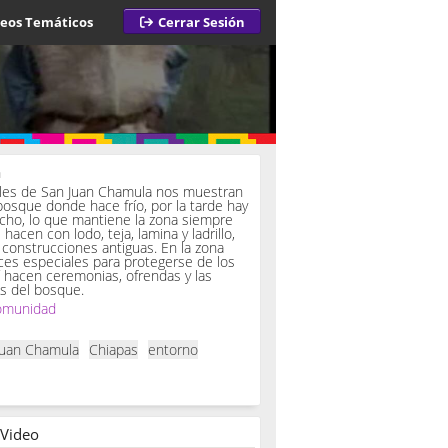
deos Temáticos
Cerrar Sesión
a
iles de San Juan Chamula nos muestran
bosque donde hace frío, por la tarde hay
ucho, lo que mantiene la zona siempre
hacen con lodo, teja, lamina y ladrillo,
onstrucciones antiguas. En la zona
es especiales para protegerse de los
í hacen ceremonias, ofrendas y las
s del bosque.
omunidad
Juan Chamula
Chiapas
entorno
 Video