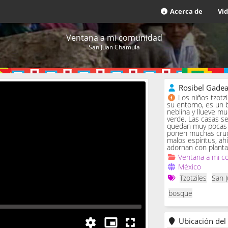
Acerca de
Vi
Ventana a mi comunidad
San Juan Chamula
Rosibel Gade
Los niños tzotz
su entorno, es un 
neblina y llueve m
verde. Las casas se 
quedan muy pocas c
ponen muchas cruc
malos espíritus, ah
adornan con planta
Ventana a mi c
México
Tzotziles
San 
bosque
Ubicación del