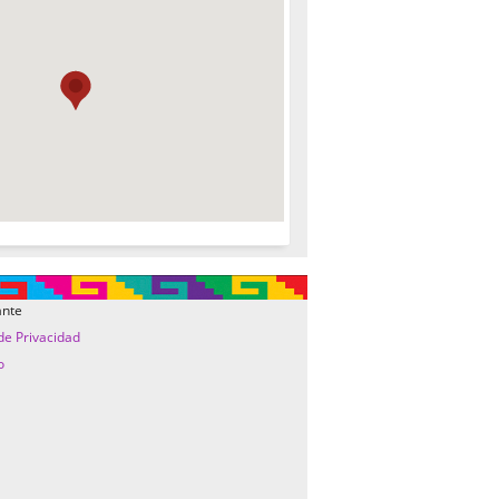
ante
 de Privacidad
o