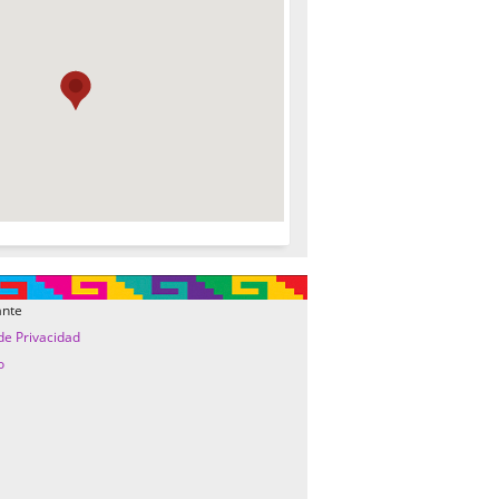
ante
 de Privacidad
o