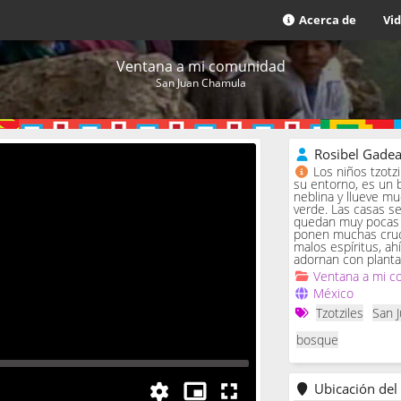
Acerca de
Vi
Ventana a mi comunidad
San Juan Chamula
Rosibel Gade
Los niños tzotz
su entorno, es un 
neblina y llueve m
verde. Las casas se 
quedan muy pocas c
ponen muchas cruc
malos espíritus, ah
adornan con planta
Ventana a mi c
México
Tzotziles
San 
bosque
Ubicación del