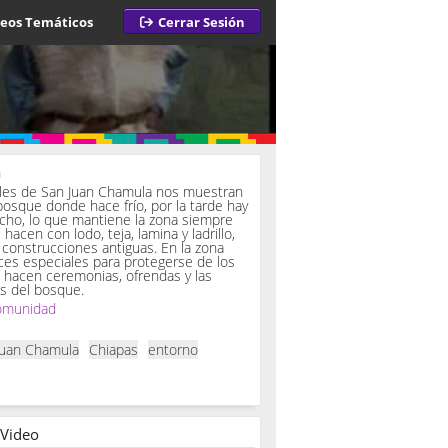
deos Temáticos
Cerrar Sesión
a
iles de San Juan Chamula nos muestran
bosque donde hace frío, por la tarde hay
ucho, lo que mantiene la zona siempre
hacen con lodo, teja, lamina y ladrillo,
onstrucciones antiguas. En la zona
es especiales para protegerse de los
í hacen ceremonias, ofrendas y las
s del bosque.
omunidad
Juan Chamula
Chiapas
entorno
 Video