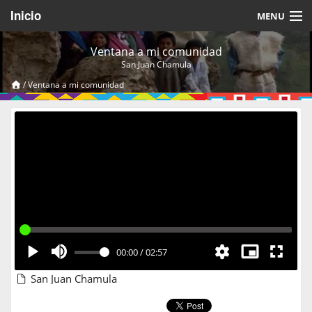
Inicio
MENU
Acerca de
Ventana a mi comunidad
San Juan Chamula
Videos Temáticos
/
Ventana a mi comunidad
Cerrar Sesión
00:00
/
02:57
San Juan Chamula