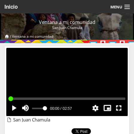
Inicio
MENU
Acerca de
Ventana a mi comunidad
San Juan Chamula
Videos Temáticos
/
Ventana a mi comunidad
Cerrar Sesión
00:00
/
02:57
San Juan Chamula