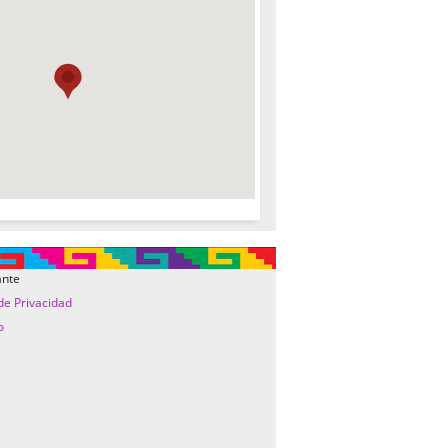
ante
 de Privacidad
o