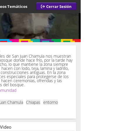
deos Temáticos
Cerrar Sesión
a
iles de San Juan Chamula nos muestran
bosque donde hace frío, por la tarde hay
ucho, lo que mantiene la zona siempre
hacen con lodo, teja, lamina y ladrillo,
onstrucciones antiguas. En la zona
es especiales para protegerse de los
í hacen ceremonias, ofrendas y las
s del bosque.
omunidad
Juan Chamula
Chiapas
entorno
 Video