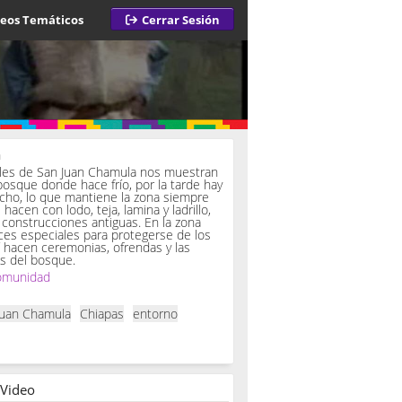
deos Temáticos
Cerrar Sesión
a
iles de San Juan Chamula nos muestran
bosque donde hace frío, por la tarde hay
ucho, lo que mantiene la zona siempre
hacen con lodo, teja, lamina y ladrillo,
onstrucciones antiguas. En la zona
es especiales para protegerse de los
í hacen ceremonias, ofrendas y las
s del bosque.
omunidad
Juan Chamula
Chiapas
entorno
 Video