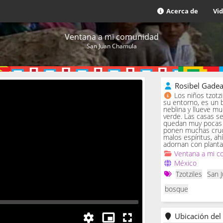
Acerca de
Vi
Ventana a mi comunidad
San Juan Chamula
Rosibel Gade
Los niños tzotz
su entorno, es un 
neblina y llueve m
verde. Las casas se 
quedan muy pocas c
ponen muchas cruc
malos espíritus, ah
adornan con planta
Ventana a mi c
México
Tzotziles
San 
bosque
Ubicación del