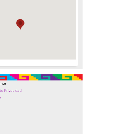
ante
 de Privacidad
o