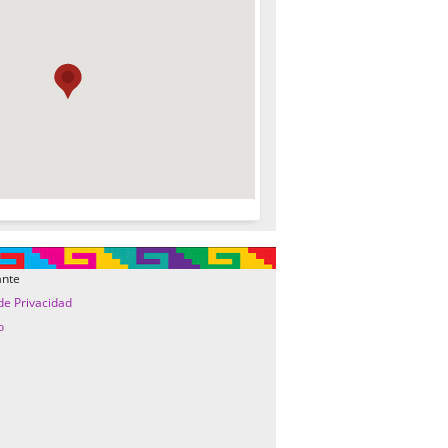
ante
 de Privacidad
o