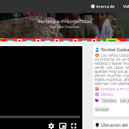
Acerca de
Vi
Ventana a mi comunidad
San Juan Chamula
Rosibel Gade
Los niños tzotz
su entorno, es un 
neblina y llueve m
verde. Las casas se 
quedan muy pocas c
ponen muchas cruc
malos espíritus, ah
adornan con planta
Ventana a mi c
México
Tzotziles
San 
bosque
Ubicación del