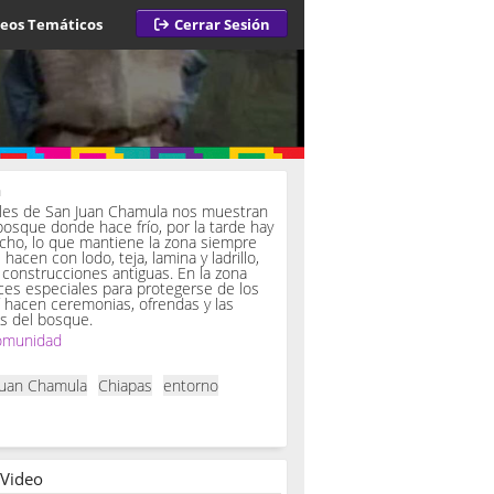
deos Temáticos
Cerrar Sesión
a
iles de San Juan Chamula nos muestran
bosque donde hace frío, por la tarde hay
ucho, lo que mantiene la zona siempre
hacen con lodo, teja, lamina y ladrillo,
onstrucciones antiguas. En la zona
es especiales para protegerse de los
í hacen ceremonias, ofrendas y las
s del bosque.
omunidad
Juan Chamula
Chiapas
entorno
 Video