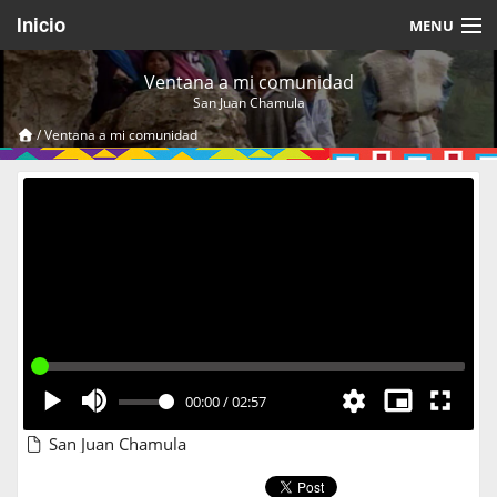
Inicio
MENU
Acerca de
Ventana a mi comunidad
San Juan Chamula
Videos Temáticos
/
Ventana a mi comunidad
Cerrar Sesión
00:00
/
02:57
San Juan Chamula