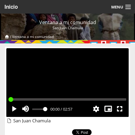
Inicio
MENU
Acerca de
Ventana a mi comunidad
San Juan Chamula
Videos Temáticos
/
Ventana a mi comunidad
Cerrar Sesión
00:00
/
02:57
San Juan Chamula