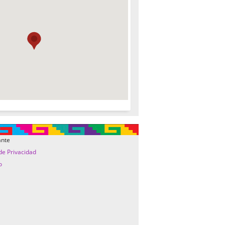
ante
 de Privacidad
o