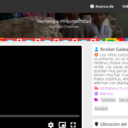
Acerca de
Vi
Ventana a mi comunidad
San Juan Chamula
Rosibel Gade
Los niños tzotz
su entorno, es un 
neblina y llueve m
verde. Las casas se 
quedan muy pocas c
ponen muchas cruc
malos espíritus, ah
adornan con planta
Ventana a mi c
México
Tzotziles
San 
bosque
Ubicación del