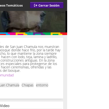
deos Temáticos
Cerrar Sesión
a
iles de San Juan Chamula nos muestran
bosque donde hace frío, por la tarde hay
ucho, lo que mantiene la zona siempre
hacen con lodo, teja, lamina y ladrillo,
onstrucciones antiguas. En la zona
es especiales para protegerse de los
í hacen ceremonias, ofrendas y las
s del bosque.
omunidad
Juan Chamula
Chiapas
entorno
 Video