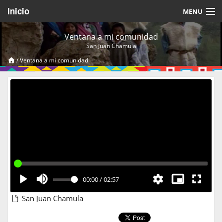
Inicio
MENU
Acerca de
Ventana a mi comunidad
San Juan Chamula
Videos Temáticos
/
Ventana a mi comunidad
Cerrar Sesión
00:00
/
02:57
San Juan Chamula