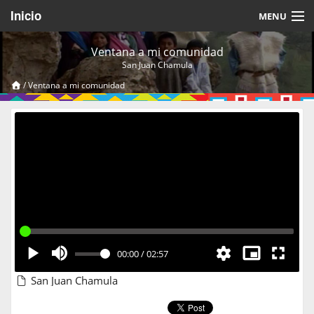
Inicio
MENU
Acerca de
Ventana a mi comunidad
San Juan Chamula
Videos Temáticos
/
Ventana a mi comunidad
Cerrar Sesión
00:00
/
02:57
San Juan Chamula