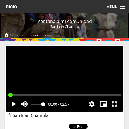
Inicio
MENU
Acerca de
Ventana a mi comunidad
San Juan Chamula
Videos Temáticos
/
Ventana a mi comunidad
Cerrar Sesión
00:00
/
02:57
San Juan Chamula