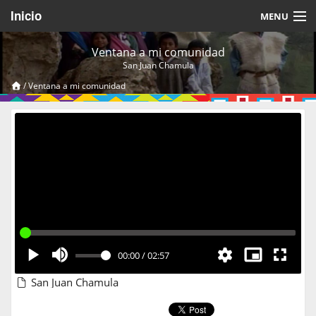
Inicio
MENU
Acerca de
Ventana a mi comunidad
San Juan Chamula
Videos Temáticos
/
Ventana a mi comunidad
Cerrar Sesión
00:00
/
02:57
San Juan Chamula