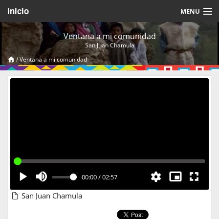
Inicio
MENU
Acerca de
Ventana a mi comunidad
San Juan Chamula
Videos Temáticos
/
Ventana a mi comunidad
Cerrar Sesión
00:00
/
02:57
San Juan Chamula