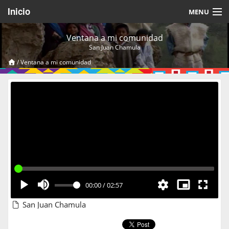
Inicio
MENU
Acerca de
Ventana a mi comunidad
San Juan Chamula
Videos Temáticos
/
Ventana a mi comunidad
Cerrar Sesión
00:00
/
02:57
San Juan Chamula