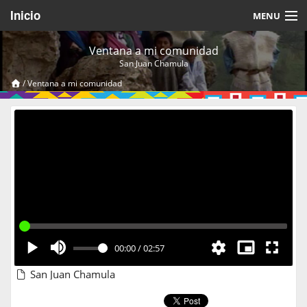
Inicio
MENU
Acerca de
Ventana a mi comunidad
San Juan Chamula
Videos Temáticos
/
Ventana a mi comunidad
Cerrar Sesión
00:00
/
02:57
San Juan Chamula