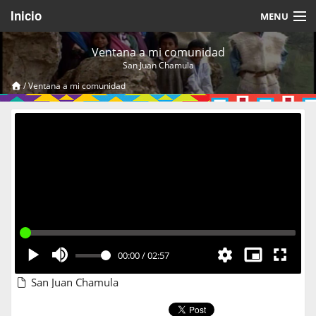
Inicio
MENU
Acerca de
Ventana a mi comunidad
San Juan Chamula
Videos Temáticos
/
Ventana a mi comunidad
Cerrar Sesión
00:00
/
02:57
San Juan Chamula