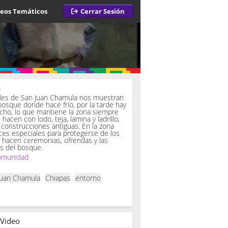
deos Temáticos
Cerrar Sesión
a
iles de San Juan Chamula nos muestran
bosque donde hace frío, por la tarde hay
ucho, lo que mantiene la zona siempre
hacen con lodo, teja, lamina y ladrillo,
onstrucciones antiguas. En la zona
es especiales para protegerse de los
í hacen ceremonias, ofrendas y las
s del bosque.
omunidad
Juan Chamula
Chiapas
entorno
 Video