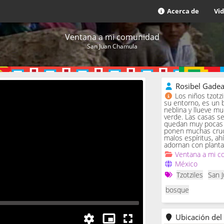
Acerca de
Vi
Ventana a mi comunidad
San Juan Chamula
Rosibel Gade
Los niños tzotz
su entorno, es un 
neblina y llueve m
verde. Las casas se 
quedan muy pocas c
ponen muchas cruc
malos espíritus, ah
adornan con planta
Ventana a mi c
México
Tzotziles
San 
bosque
Ubicación del