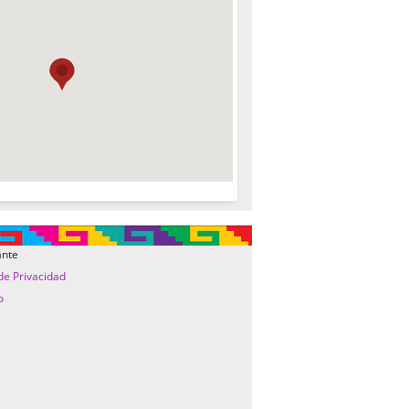
ante
 de Privacidad
o