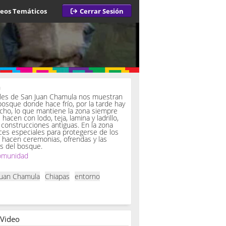
deos Temáticos
Cerrar Sesión
a
iles de San Juan Chamula nos muestran
bosque donde hace frío, por la tarde hay
ucho, lo que mantiene la zona siempre
hacen con lodo, teja, lamina y ladrillo,
onstrucciones antiguas. En la zona
es especiales para protegerse de los
í hacen ceremonias, ofrendas y las
s del bosque.
omunidad
Juan Chamula
Chiapas
entorno
 Video