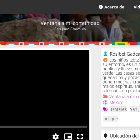
Acerca de
Vi
Ventana a mi comunidad
San Juan Chamula
Rosibel Gade
Los niños tzotz
su entorno, es un 
neblina y llueve m
verde. Las casas se 
quedan muy pocas c
ponen muchas cruc
malos espíritus, ah
adornan con planta
Ventana a mi c
México
Tzotziles
San 
bosque
Ubicación del