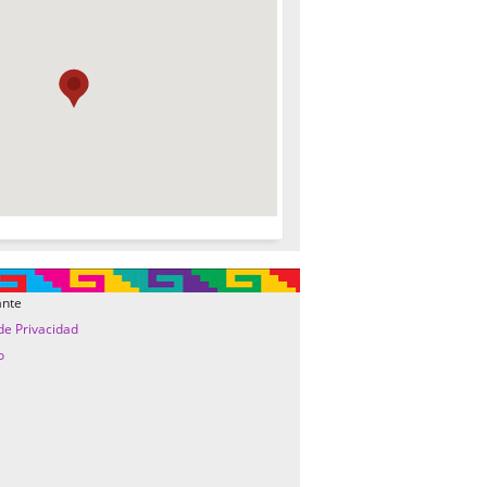
ante
 de Privacidad
o