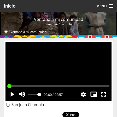
Inicio
MENU
Acerca de
Ventana a mi comunidad
San Juan Chamula
Videos Temáticos
/
Ventana a mi comunidad
Cerrar Sesión
00:00
/
02:57
San Juan Chamula