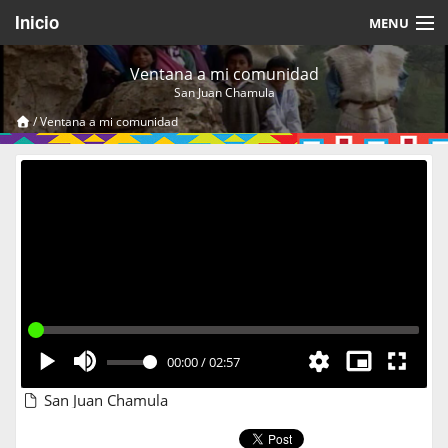
Inicio
MENU
Acerca de
Ventana a mi comunidad
San Juan Chamula
Videos Temáticos
/
Ventana a mi comunidad
Cerrar Sesión
00:00
/
02:57
San Juan Chamula