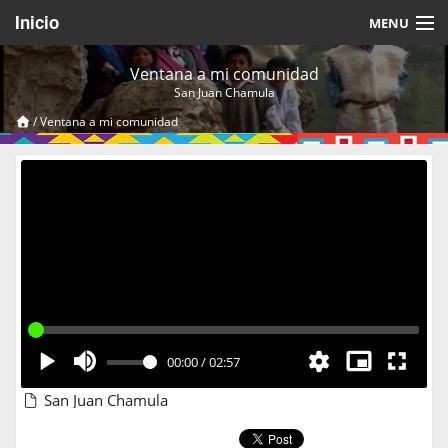
Inicio
MENU
Acerca de
Ventana a mi comunidad
San Juan Chamula
Videos Temáticos
/
Ventana a mi comunidad
Cerrar Sesión
00:00
/
02:57
San Juan Chamula