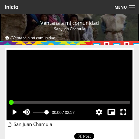
Inicio
MENU
Acerca de
Ventana a mi comunidad
San Juan Chamula
Videos Temáticos
/
Ventana a mi comunidad
Cerrar Sesión
00:00
/
02:57
San Juan Chamula