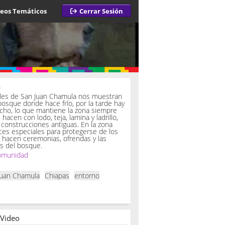
deos Temáticos
Cerrar Sesión
a
iles de San Juan Chamula nos muestran
bosque donde hace frío, por la tarde hay
ucho, lo que mantiene la zona siempre
hacen con lodo, teja, lamina y ladrillo,
onstrucciones antiguas. En la zona
es especiales para protegerse de los
í hacen ceremonias, ofrendas y las
s del bosque.
omunidad
Juan Chamula
Chiapas
entorno
 Video