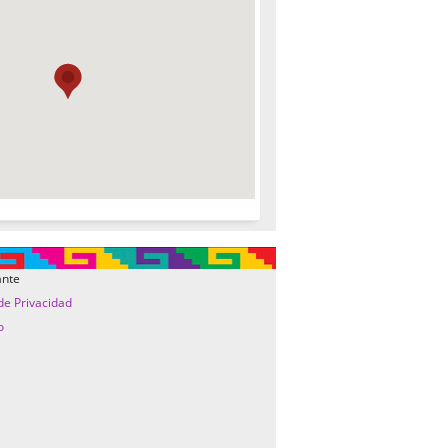
ante
 de Privacidad
o