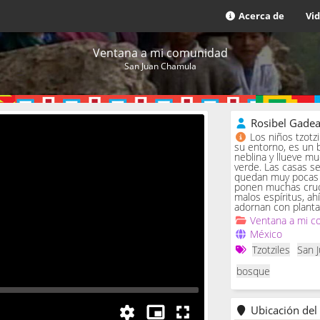
Acerca de
Vi
Ventana a mi comunidad
San Juan Chamula
Rosibel Gade
Los niños tzotz
su entorno, es un 
neblina y llueve m
verde. Las casas se 
quedan muy pocas c
ponen muchas cruc
malos espíritus, ah
adornan con planta
Ventana a mi c
México
Tzotziles
San 
bosque
Ubicación del